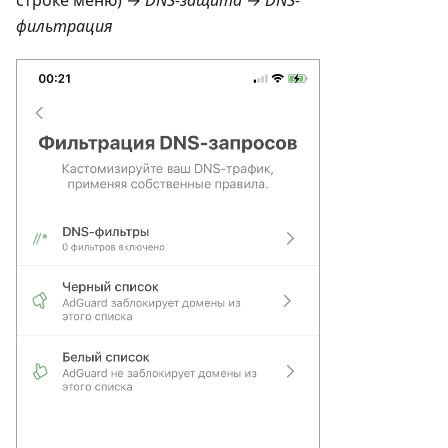
строке меню) →
DNS-защита
→
DNS-
фильтрация