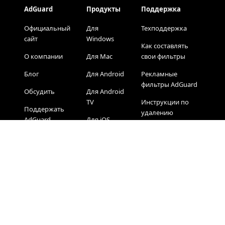
AdGuard
Продукты
Поддержка
Официальный
Для
Техподдержка
сайт
Windows
Как составлять
О компании
Для Mac
свои фильтры
Блог
Для Android
Рекламные
фильтры AdGuard
Обсудить
Для Android
TV
Инструкции по
Поддержать
удалению
AdGuard
Для iOS
Пользовательские
Для
скрипты
браузеров
FAQ
История
версий
Статус AdGuard
Тестовая страница
AdGuard
Лицензия