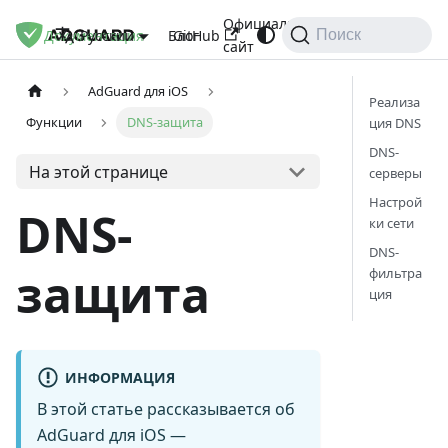
Официальный
Документация
Блог
GitHub
Русский
Поиск
сайт
AdGuard для iOS
Реализа
Функции
DNS-защита
ция DNS
DNS-
На этой странице
серверы
Настрой
DNS-
ки сети
DNS-
защита
фильтра
ция
ИНФОРМАЦИЯ
В этой статье рассказывается об
AdGuard для iOS —