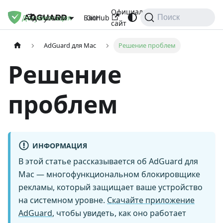
Официальный
Документация
Блог
GitHub
Русский
Поиск
сайт
AdGuard для Mac
Решение проблем
Решение
проблем
ИНФОРМАЦИЯ
В этой статье рассказывается об AdGuard для
Mac — многофункциональном блокировщике
рекламы, который защищает ваше устройство
на системном уровне.
Скачайте приложение
AdGuard
, чтобы увидеть, как оно работает