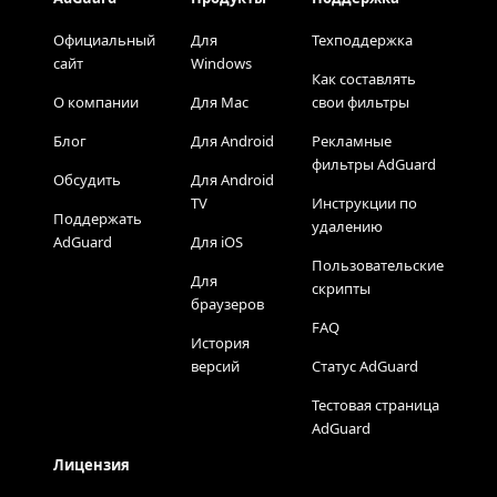
Официальный
Для
Техподдержка
сайт
Windows
Как составлять
О компании
Для Mac
свои фильтры
Блог
Для Android
Рекламные
фильтры AdGuard
Обсудить
Для Android
TV
Инструкции по
Поддержать
удалению
AdGuard
Для iOS
Пользовательские
Для
скрипты
браузеров
FAQ
История
версий
Статус AdGuard
Тестовая страница
AdGuard
Лицензия