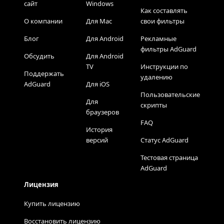
сайт
Windows
Как составлять
О компании
Для Mac
свои фильтры
Блог
Для Android
Рекламные
фильтры AdGuard
Обсудить
Для Android
TV
Инструкции по
Поддержать
удалению
AdGuard
Для iOS
Пользовательские
Для
скрипты
браузеров
FAQ
История
версий
Статус AdGuard
Тестовая страница
AdGuard
Лицензия
Купить лицензию
Восстановить лицензию