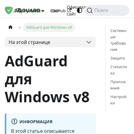
Официальный
Документация
Блог
GitHub
Русский
Поиск
сайт
AdGuard для Windows v8
Системн
ые
На этой странице
требова
ния
AdGuard
Защита
Статисти
для
ка
Прилож
ения
Windows v8
Настрой
ки
ИНФОРМАЦИЯ
В этой статье описывается