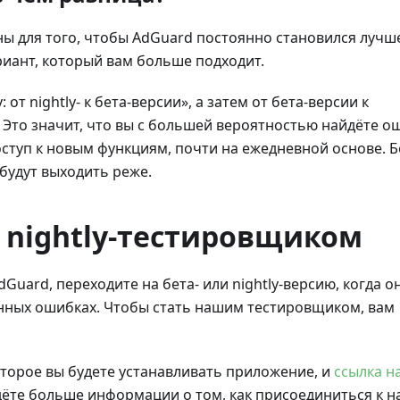
ажны для того, чтобы AdGuard постоянно становился лучш
риант, который вам больше подходит.
от nightly- к бета-версии», а затем от бета-версии к
 Это значит, что вы с большей вероятностью найдёте о
доступ к новым функциям, почти на ежедневной основе. Б
будут выходить реже.
и nightly-тестировщиком
uard, переходите на бета- или nightly-версию, когда о
енных ошибках. Чтобы стать нашим тестировщиком, вам
оторое вы будете устанавливать приложение, и
ссылка н
йдёте больше информации о том, как присоединиться к 