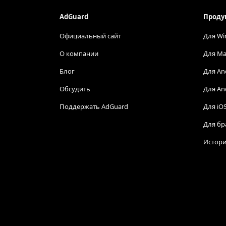
AdGuard
Проду
Официальный сайт
Для Wi
О компании
Для Ma
Блог
Для An
Обсудить
Для An
Поддержать AdGuard
Для iO
Для бр
Истори