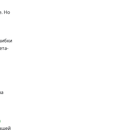
е. Но
шибки
ета-
на
а
нашей