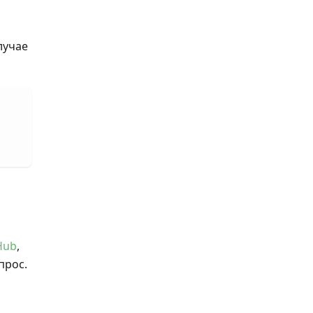
лучае
Hub
,
прос.