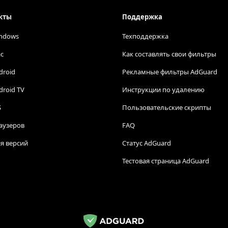
кты
Поддержка
ndows
Техподдержка
c
Как составлять свои фильтры
droid
Рекламные фильтры AdGuard
droid TV
Инструкции по удалению
S
Пользовательские скрипты
аузеров
FAQ
я версий
Статус AdGuard
Тестовая страница AdGuard