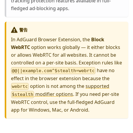
tracking protection features available in full-
fledged ad-blocking apps.
警告
In AdGuard Browser Extension, the
Block
WebRTC
option works globally — it either blocks
or allows WebRTC for all websites. It cannot be
controlled on a per-site basis. Exception rules like
have no
@@||example.com^$stealth=webrtc
effect in the browser extension because the
option is not among the
supported
webrtc
modifier options
. If you need per-site
$stealth
WebRTC control, use the full-fledged AdGuard
app for Windows, Mac, or Android.