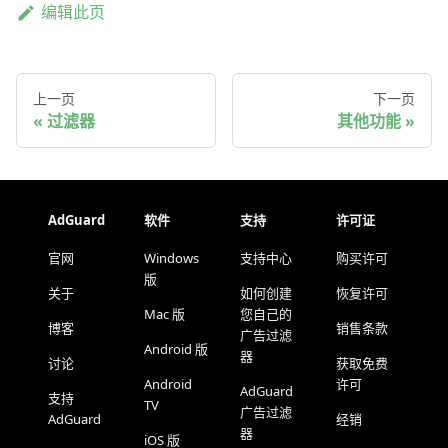
编辑此页
上一页
下一页
过滤器
其他功能
AdGuard
软件
支持
许可证
官网
Windows
支持中心
购买许可
版
关于
如何创建
恢复许可
Mac 版
您自己的
博客
销售条款
广告过滤
Android 版
器
讨论
获取免费
Android
许可
AdGuard
支持
TV
广告过滤
AdGuard
经销
器
iOS 版