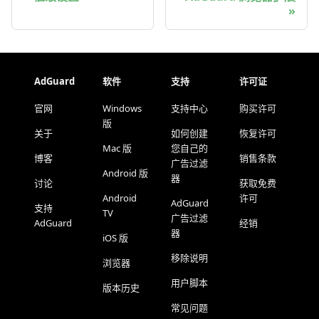
AdGuard
软件
支持
许可证
官网
Windows
支持中心
购买许可
版
关于
如何创建
恢复许可
Mac 版
您自己的
博客
销售条款
广告过滤
Android 版
器
讨论
获取免费
Android
许可
AdGuard
支持
TV
广告过滤
AdGuard
经销
器
iOS 版
移除说明
浏览器
用户脚本
版本历史
常见问题