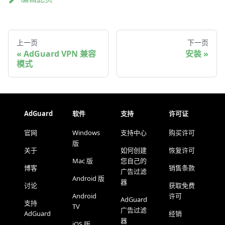
上一页
下一页
AdGuard VPN 兼容
安装
模式
AdGuard
软件
支持
许可证
官网
Windows
支持中心
购买许可
版
关于
如何创建
恢复许可
Mac 版
您自己的
博客
销售条款
广告过滤
Android 版
器
讨论
获取免费
Android
许可
AdGuard
支持
TV
广告过滤
AdGuard
经销
器
iOS 版