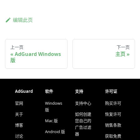
编辑此页
上一页
下一页
AdGuard Windows
主页
版
AdGuard
软件
支持
许可证
官网
Windows
支持中心
购买许可
版
关于
如何创建
恢复许可
Mac 版
您自己的
博客
销售条款
广告过滤
Android 版
器
讨论
获取免费