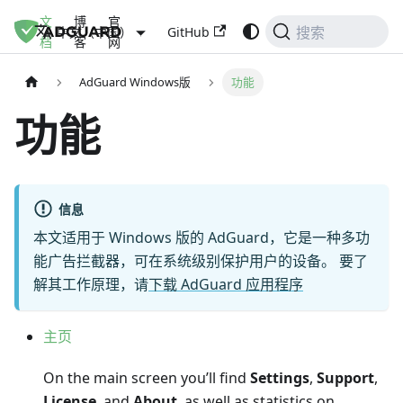
文
博
官
GitHub
中文（中国）
搜索
档
客
网
AdGuard Windows版
功能
功能
信息
本文适用于 Windows 版的 AdGuard，它是一种多功
能广告拦截器，可在系统级别保护用户的设备。 要了
解其工作原理，请
下载 AdGuard 应用程序
主页
On the main screen you’ll find
Settings
,
Support
,
License
, and
About
, as well as statistics on