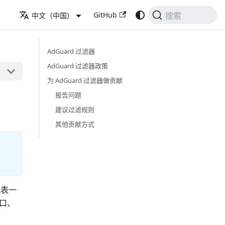
GitHub
中文（中国）
搜索
AdGuard 过滤器
AdGuard 过滤器政策
为 AdGuard 过滤器做贡献
报告问题
建议过滤规则
其他贡献方式
代表一
窗口、