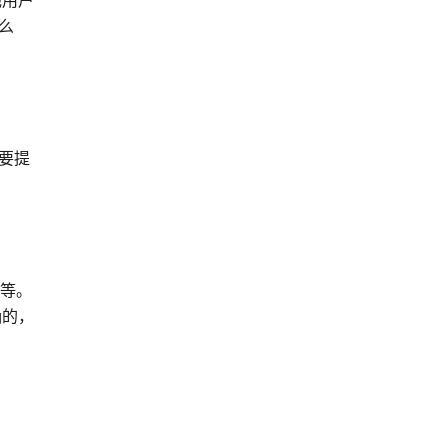
他用户
么
要提
报等。
确的，