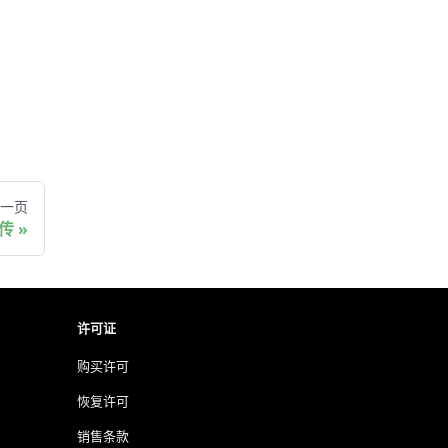
一页
传
许可证
购买许可
恢复许可
销售条款