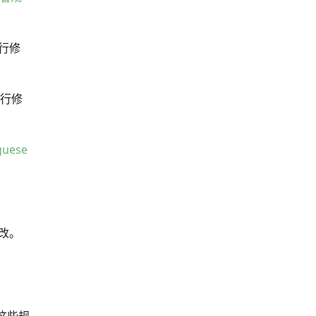
行修
行修
guese
改。