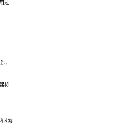
用过
跟踪。
器将
烦恼过滤