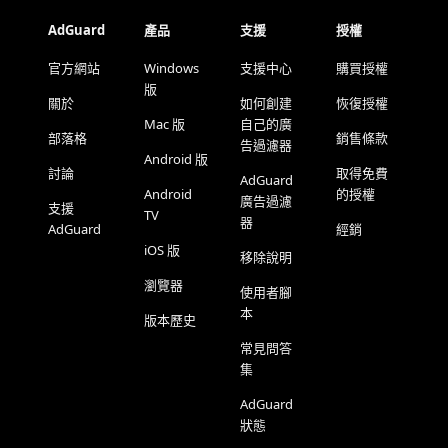
AdGuard
產品
支援
授權
官方網站
Windows
支援中心
購買授權
版
關於
如何創建
恢復授權
Mac 版
自己的廣
部落格
銷售條款
告過濾器
Android 版
討論
取得免費
AdGuard
Android
的授權
廣告過濾
支援
TV
器
AdGuard
經銷
iOS 版
移除說明
瀏覽器
使用者腳
本
版本歷史
常見問答
集
AdGuard
狀態