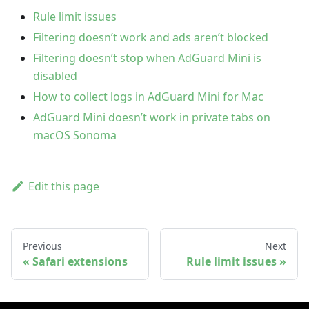
Rule limit issues
Filtering doesn’t work and ads aren’t blocked
Filtering doesn’t stop when AdGuard Mini is
disabled
How to collect logs in AdGuard Mini for Mac
AdGuard Mini doesn’t work in private tabs on
macOS Sonoma
Edit this page
Previous
Next
Safari extensions
Rule limit issues