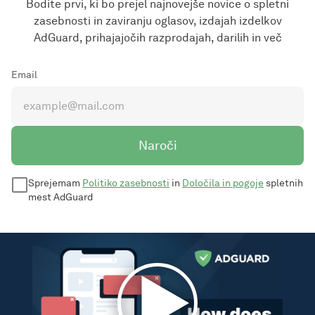
Bodite prvi, ki bo prejel najnovejše novice o spletni
zasebnosti in zaviranju oglasov, izdajah izdelkov
AdGuard, prihajajočih razprodajah, darilih in več
Email
Naroči
Sprejemam
Politiko zasebnosti
in
Določila in pogoje
spletnih
mest AdGuard