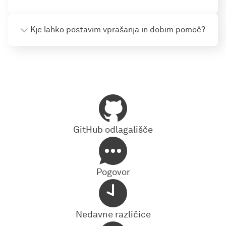
Kje lahko postavim vprašanja in dobim pomoč?
GitHub odlagališče
Pogovor
Nedavne različice