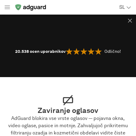
SL
20.538
ocen uporabnikov
Odlično!
Zaviranje oglasov
AdGuard blokira vse vrste oglasov — pojavna okna,
video oglase, pasice in motnje. Zahvaljujoč prikritemu
filtriranju ozadja in kozmetični obdelavi vidite čiste