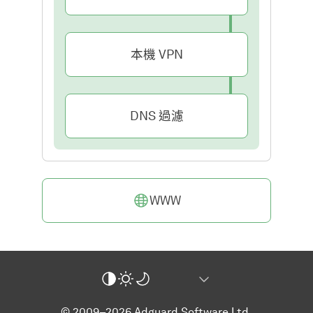
本機 VPN
DNS 過濾
WWW
© 2009–2026 Adguard Software Ltd.