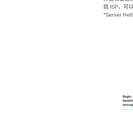
括 ISP，可
“Server