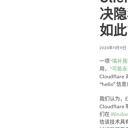
决隐
如此
2023年11月11日
一项
“填补
用，
“可能
Cloudfla
“hello
我们认为，EC
Cloudfl
们在
Windo
信该技术具有使