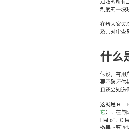
过滤的所有
制度的一块
在给大家泼
及其对审查
什么
假设，有用
要不破坏信
且还会知道
这就是 HT
它
）。在与网
Hello”。
务器它要连