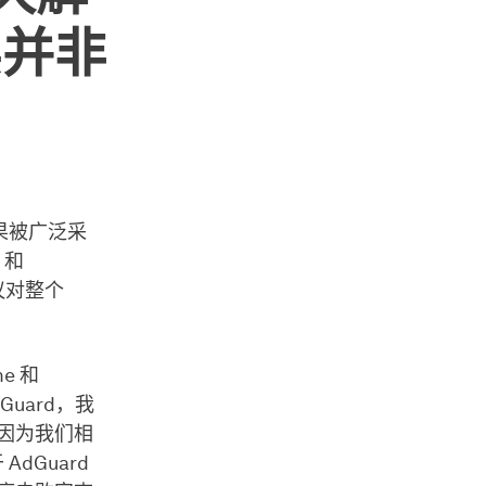
实并非
果被广泛采
 和
该协议对整个
e 和
Guard，我
，因为我们相
dGuard