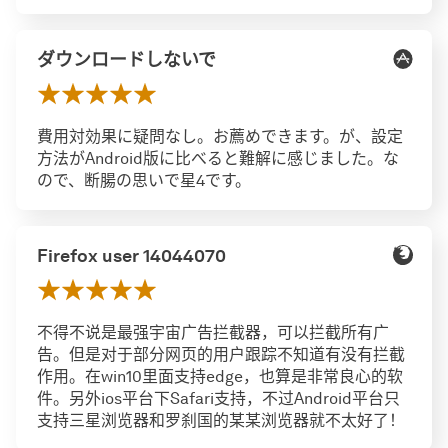
ダウンロードしないで
費用対効果に疑問なし。お薦めできます。が、設定
方法がAndroid版に比べると難解に感じました。な
ので、断腸の思いで星4です。
Firefox user 14044070
不得不说是最强宇宙广告拦截器，可以拦截所有广
告。但是对于部分网页的用户跟踪不知道有没有拦截
作用。在win10里面支持edge，也算是非常良心的软
件。另外ios平台下Safari支持，不过Android平台只
支持三星浏览器和罗刹国的某某浏览器就不太好了！