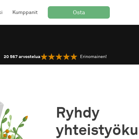
Osta
ki
Kumppanit
20 567
arvostelua
Erinomainen!
Ryhdy
yhteistyö