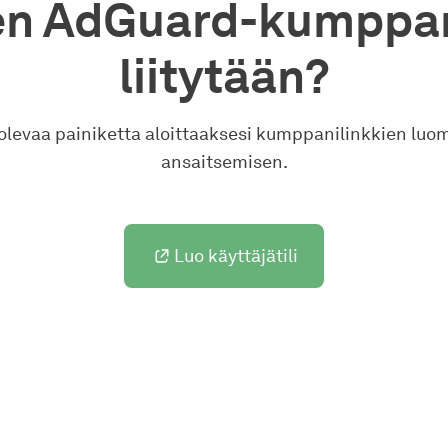
en AdGuard-kumppan
liitytään?
 olevaa painiketta aloittaaksesi kumppanilinkkien luom
ansaitsemisen.
Luo käyttäjätili