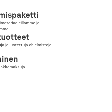
mispaketti
imateriaaleillamme ja
amme.
tuotteet
ja ja luotettuja ohjelmistoja.
minen
nnakkomaksuja