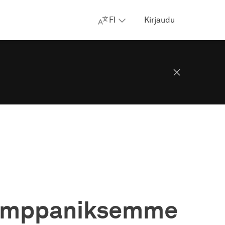
FI
Kirjaudu
kumppaniksemme