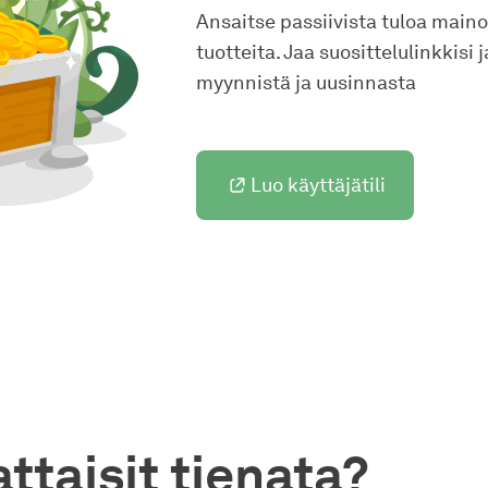
Ansaitse passiivista tuloa main
tuotteita. Jaa suosittelulinkkisi
myynnistä ja uusinnasta
Luo käyttäjätili
ttaisit tienata?