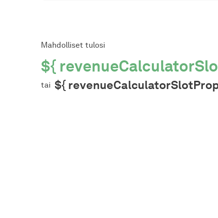
Mahdolliset tulosi
${ revenueCalculatorSl
${ revenueCalculatorSlotPro
tai