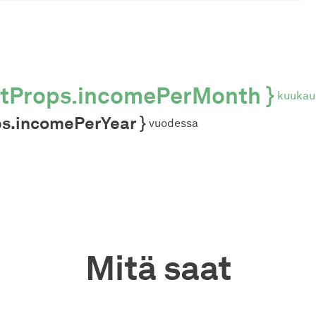
otProps.incomePerMonth }
kuukau
ps.incomePerYear }
vuodessa
Mitä saat