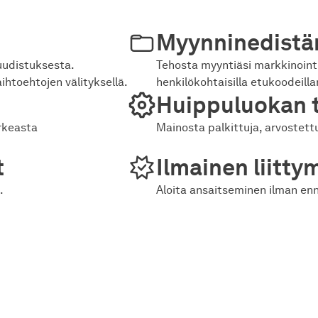
Myynninedistä
uudistuksesta.
Tehosta myyntiäsi markkinoint
ihtoehtojen välityksellä.
henkilökohtaisilla etukoodeill
Huippuluokan 
rkeasta
Mainosta palkittuja, arvostettu
t
Ilmainen liitty
.
Aloita ansaitseminen ilman e