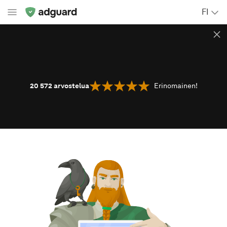
FI
20 572
arvostelua
Erinomainen!