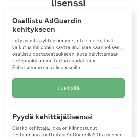
lisenssi
Osallistu AdGuardin
kehitykseen
Liity avustajayhteisöömme ja tee merkittävä
vaikutus miljooniin käyttäjiin. Lisää käännöksesi,
osallistu beetatestaukseen, auta päivittämään
tietopankkiamme tai luo suodattimia.
Palkitsemme sinut lisensseillä
Lue lisää
Pyydä kehittäjälisenssi
Oletko kehittäjä, joka on kiinnostunut
testaamaan tuotteitasi AdGuardilla? Ota meihin