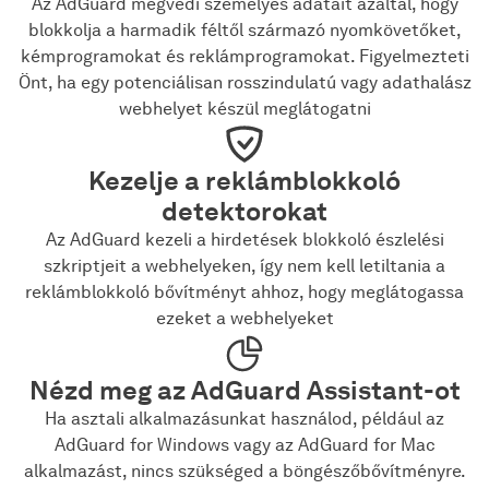
Az AdGuard megvédi személyes adatait azáltal, hogy
blokkolja a harmadik féltől származó nyomkövetőket,
kémprogramokat és reklámprogramokat. Figyelmezteti
Önt, ha egy potenciálisan rosszindulatú vagy adathalász
webhelyet készül meglátogatni
Kezelje a reklámblokkoló
detektorokat
Az AdGuard kezeli a hirdetések blokkoló észlelési
szkriptjeit a webhelyeken, így nem kell letiltania a
reklámblokkoló bővítményt ahhoz, hogy meglátogassa
ezeket a webhelyeket
Nézd meg az AdGuard Assistant-ot
Ha asztali alkalmazásunkat használod, például az
AdGuard for Windows vagy az AdGuard for Mac
alkalmazást, nincs szükséged a böngészőbővítményre.