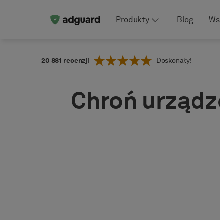
Produkty
Blog
Ws
20 881
recenzji
Doskonały!
Chroń urządze