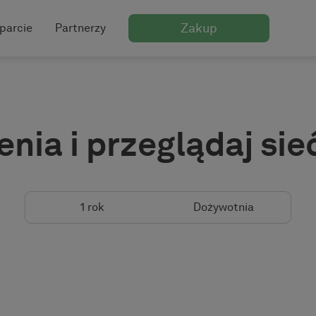
Zakup
parcie
Partnerzy
nia i przeglądaj sie
1 rok
Dożywotnia