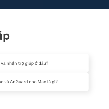
ặp
i và nhận trợ giúp ở đâu?
c và AdGuard cho Mac là gì?