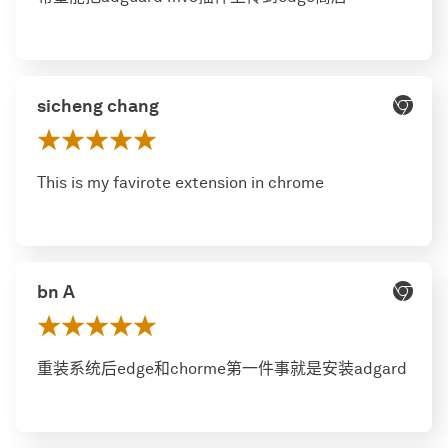
sicheng chang
This is my favirote extension in chrome
bn A
重装系统后edge和chorme第一件事就是安装adgard