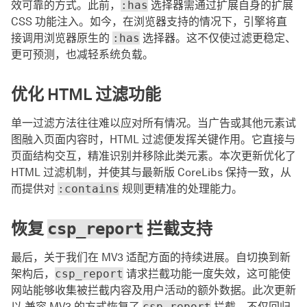
效可靠的方式。此前，
:has
选择器需通过扩展自身的扩展
CSS 功能注入。如今，在浏览器支持的情况下，引擎将直
接调用浏览器原生的
:has
选择器。这不仅使过滤更稳定、
更可预测，也减轻系统负载。
优化 HTML 过滤功能
单一过滤方法往往难以应对所有情况。当广告或其他元素试
图融入页面内容时，HTML 过滤便发挥关键作用。它直接与
页面结构交互，精准识别并移除此类元素。本次更新优化了
HTML 过滤机制，并使其与最新版 CoreLibs 保持一致，从
而提供对
:contains
规则更精准的处理能力。
恢复
拦截支持
csp_report
最后，关于我们在 MV3 适配方面的持续进展。自切换到新
架构后，
csp_report
请求拦截功能一度失效，这可能使
网站能够收集被拦截内容及用户活动的额外数据。此次更新
以 兼容 MV3 的方式恢复了
csp_report
拦截，不仅回归