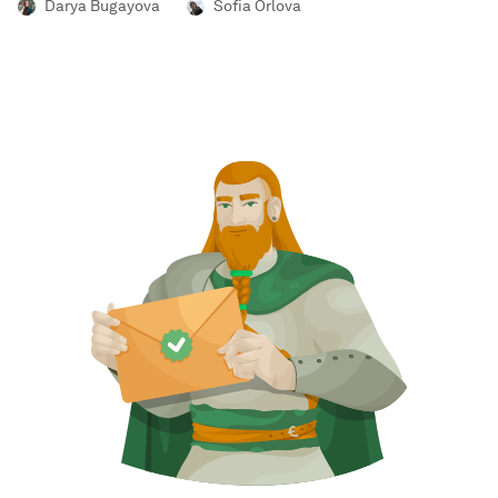
Darya Bugayova
Sofia Orlova