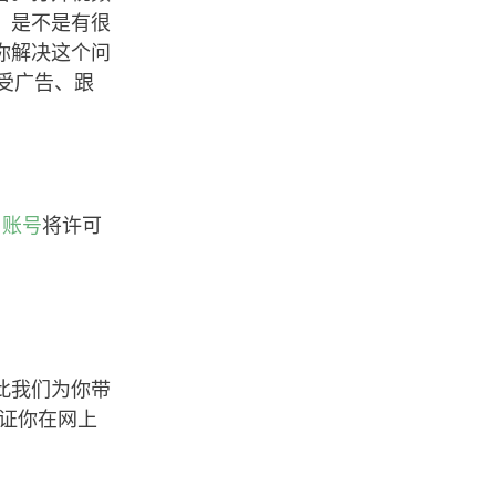
，是不是有很
你解决这个问
受广告、跟
d 账号
将许可
此我们为你带
证你在网上