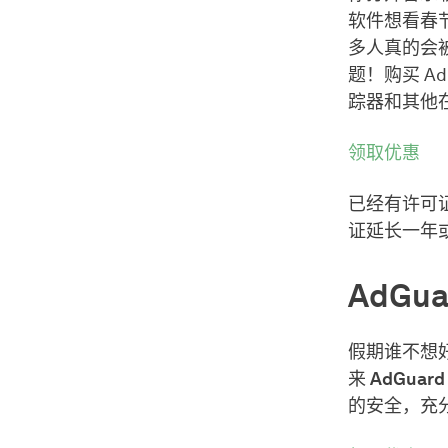
软件想看春
多人真的会
题！购买 A
踪器和其他
领取优惠
已经有许可
证延长一年
AdGu
假期谁不想
来
AdGuar
的安全，充