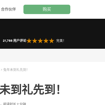
购买
合作伙伴
21,788
用户评论
完美！
兔年未到礼先到！
未到礼先到！
阅读时长 2 分钟