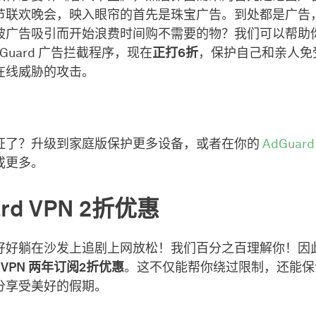
节联欢晚会，映入眼帘的首先是珠宝广告。到处都是广告
被广告吸引而开始浪费时间购不需要的物？我们可以帮助
dGuard 广告拦截程序，现在
正打6折
，保护自己和亲人免
在线威胁的攻击。
证了？升级到家庭版保护更多设备，或者在你的
AdGuar
或更多。
ard VPN 2折优惠
好好躺在沙发上追剧上网放松！我们百分之百理解你！因
d VPN 两年订阅2折优惠
。这不仅能帮你绕过限制，还能保
分享受美好的假期。