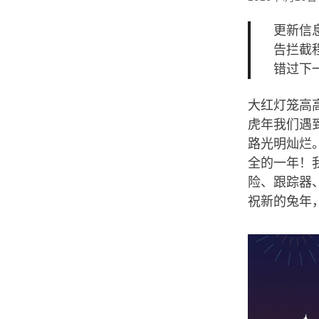
更新信息
告拦截程
错过下
大红灯笼高
虎年我们遇
路光明灿烂。
全的一年！
险、跟踪器
祝新的兔年