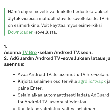
Nämä ohjeet soveltuvat kaikille tiedostolataukset
älytelevisiossa mahdollistaville sovelluksille. TV B
on esimerkkinä. Voit käyttää myös esimerkiksi
Downloader
-sovellusta.
Asenna
TV Bro
-selain Android TV:seen.
AdGuardin Android TV -sovelluksen lataus j
asennus:
Avaa Android TV:lle asennettu TV Bro -selain.
Kirjoita selaimen osoiteriville
agrd.io/tvapk
j
paina
Enter
.
Selain alkaa automaattisesti ladata AdGuard
for Android TV -asennustiedostoa.
Kun lataus valmistuu, valitse selaimen