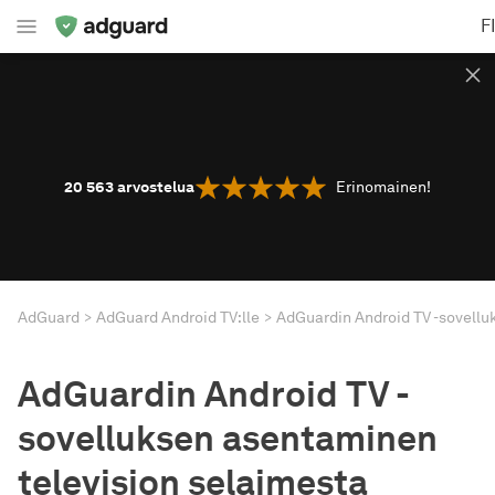
F
20 563
arvostelua
Erinomainen!
AdGuard
AdGuard Android TV:lle
AdGuardin Android TV -
sovelluksen asentaminen
television selaimesta