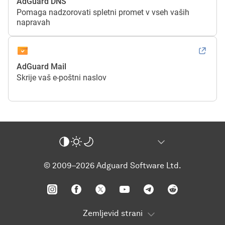
AdGuard DNS
Pomaga nadzorovati spletni promet v vseh vaših
napravah
AdGuard Mail
Skrije vaš e-poštni naslov
© 2009–2026 Adguard Software Ltd.
Zemljevid strani