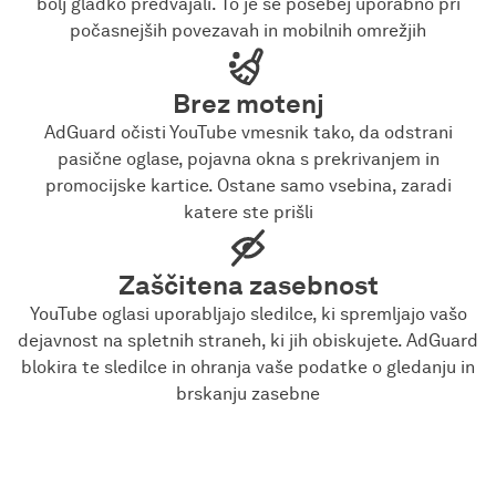
bolj gladko predvajali. To je še posebej uporabno pri
počasnejših povezavah in mobilnih omrežjih
Brez motenj
AdGuard očisti YouTube vmesnik tako, da odstrani
pasične oglase, pojavna okna s prekrivanjem in
promocijske kartice. Ostane samo vsebina, zaradi
katere ste prišli
Zaščitena zasebnost
YouTube oglasi uporabljajo sledilce, ki spremljajo vašo
dejavnost na spletnih straneh, ki jih obiskujete. AdGuard
blokira te sledilce in ohranja vaše podatke o gledanju in
brskanju zasebne