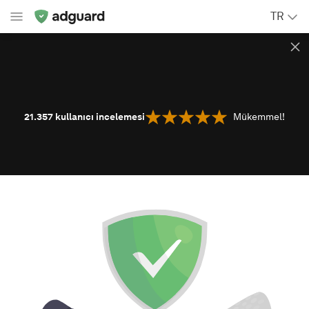
TR
21.357
kullanıcı incelemesi
Mükemmel!