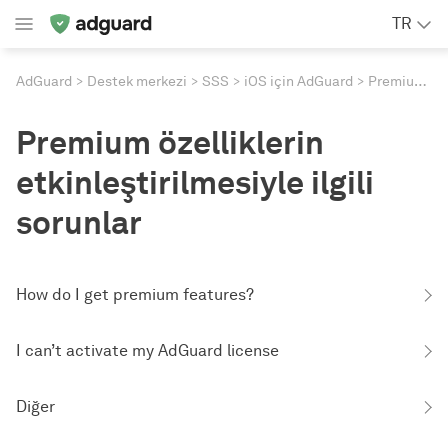
TR
AdGuard
Destek merkezi
SSS
iOS için AdGuard
Premium özelliklerin etkinleştirilmesiyle ilgili sorunlar
Premium özelliklerin
etkinleştirilmesiyle ilgili
sorunlar
How do I get premium features?
I can’t activate my AdGuard license
Diğer