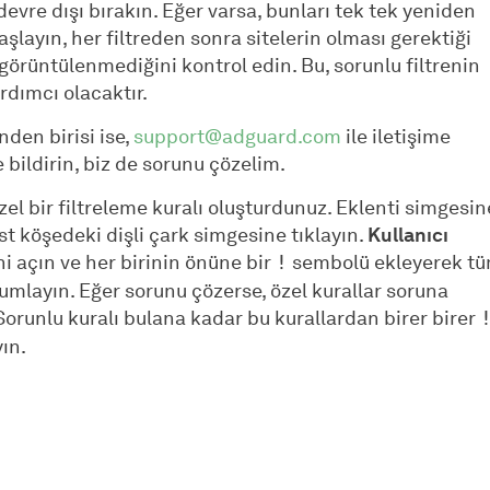
 devre dışı bırakın. Eğer varsa, bunları tek tek yeniden
şlayın, her filtreden sonra sitelerin olması gerektiği
görüntülenmediğini kontrol edin. Bu, sorunlu filtrenin
rdımcı olacaktır.
nden birisi ise,
support@adguard.com
ile iletişime
bildirin, biz de sorunu çözelim.
özel bir filtreleme kuralı oluşturdunuz. Eklenti simgesin
t köşedeki dişli çark simgesine tıklayın.
Kullanıcı
 açın ve her birinin önüne bir
sembolü ekleyerek t
!
rumlayın. Eğer sorunu çözerse, özel kurallar soruna
Sorunlu kuralı bulana kadar bu kurallardan birer birer
ın.