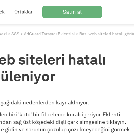
Satın al
ek
Ortaklar
kezi
SSS
AdGuard Tarayıcı Eklentisi
Bazı web siteleri hatalı görü
b siteleri hatalı
üleniyor
şağıdaki nedenlerden kaynaklnıyor:
den biri 'kötü' bir filtreleme kuralı içeriyor. Eklenti
ndan sağ üst köşedeki dişli çark simgesine tıklayın.
e gidin ve sorunun çözülüp çözülmeyeceğini görmek