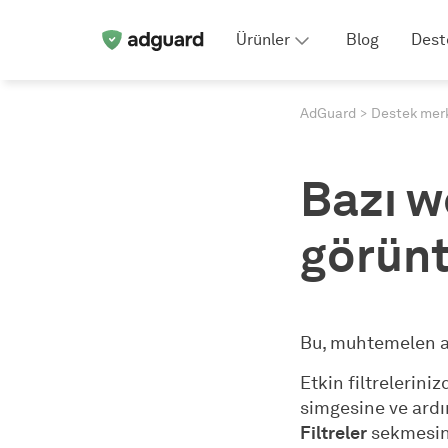
Ürünler
Blog
Dest
AdGuard
Destek mer
Bazı we
görünt
Bu, muhtemelen a
Etkin filtreleriniz
simgesine ve ardı
Filtreler
sekmesin