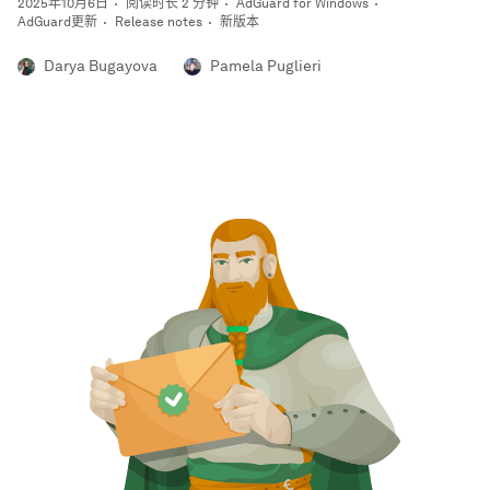
2025年10月6日
阅读时长 2 分钟
AdGuard for Windows
AdGuard更新
Release notes
新版本
Darya Bugayova
Pamela Puglieri