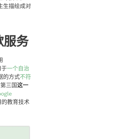
生生描绘成对
歌服务
用
用于
一个自治
据的方式
不符
等第三国
这一
ogle
用的教育技术