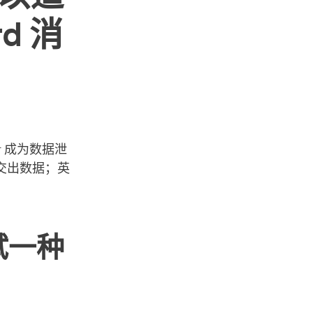
d 消
er 成为数据泄
交出数据；英
试一种