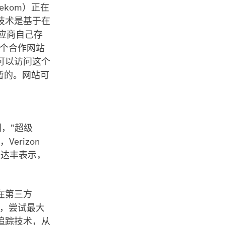
lekom）正在
 技术是基于在
供应商自己存
每个合作网站
可以访问这个
暂的。网站可
不同，"超级
erizon
沃达丰表示，
在第三方
式，尝试最大
追踪技术，从