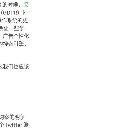
S 的时候，
采
GDPR）》
和操作系统的更
定会让一些学
、广告个性化
的搜索引擎，
么我们也应该
收购案的明争
itter 账