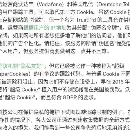
营商沃达丰（Vodafone）和德国电信（Deutsche Te
用户跟踪工具，可以取代第三方 Cookie。虽然 Cookie
存储网站的"指纹"，但一个名为 TrustPid 的工具允许
据。运营商
根据用户的 IP 地址
为其分配 "伪匿名令牌"，
令牌。如果网站所有者想更多地了解他们的访问者，他们
他们的广告个性化。请记住，该服务的所谓"伪匿名"是短
个人用户，但服务提供商要做到这一点并不困难。
称该机制"隐私友好"
，但它已经被比作一种被称为"超级
（SuperCookies）的有争议的跟踪代码。与普通 Cookie 
 不能被清除和阻止，因为它们不存储在设备上。早在 2016 年，V
将"超级 Cookie" 植入用户的浏览器而在美国被罚款。
 不是"超级 Cookie"，而且符合 GDPR 的要求。
科技公司在保护隐私的掩护下试图规避追踪限制的例子。
 濒死挣扎的情况下，各大公司正通过创建收集数据的全新方
告收入的损失。我们能看到一些公司争先恐后地采用新的