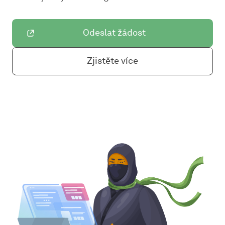
Odeslat žádost
Zjistěte více