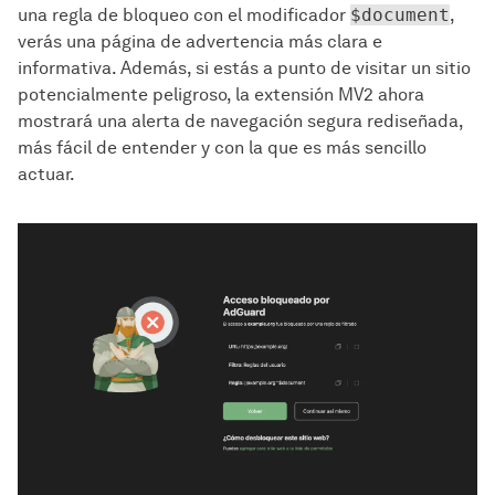
una regla de bloqueo con el modificador
$document
,
verás una página de advertencia más clara e
informativa. Además, si estás a punto de visitar un sitio
potencialmente peligroso, la extensión MV2 ahora
mostrará una alerta de navegación segura rediseñada,
más fácil de entender y con la que es más sencillo
actuar.