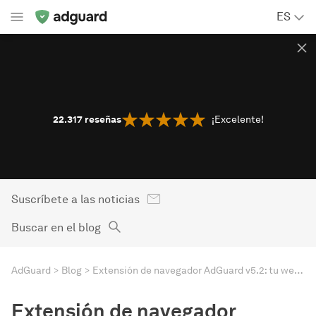
ES
22.317
reseñas
¡Excelente!
Suscríbete a las noticias
Buscar en el blog
AdGuard
Blog
Extensión de navegador AdGuard v5.2: tu web, tus reglas con la User Scripts API
Extensión de navegador