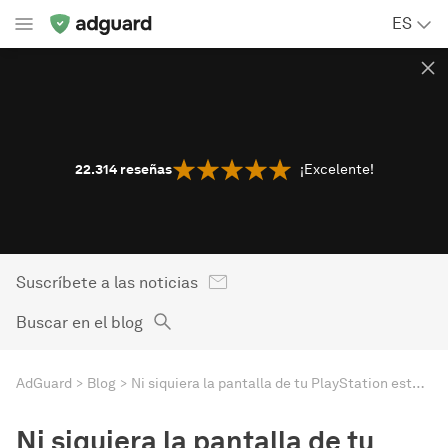
ES
22.314
reseñas
¡Excelente!
Suscríbete a las noticias
Buscar en el blog
AdGuard
Blog
Ni siquiera la pantalla de tu PlayStation está a salvo de los anuncios en las Smart TV
Ni siquiera la pantalla de tu