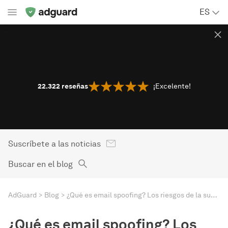
ES
22.322
reseñas
¡Excelente!
Suscríbete a las noticias
Buscar en el blog
AdGuard
Blog
¿Qué es email spoofing? Los riesgos de la suplantación de identidad en correos electrónicos
¿Qué es email spoofing? Los