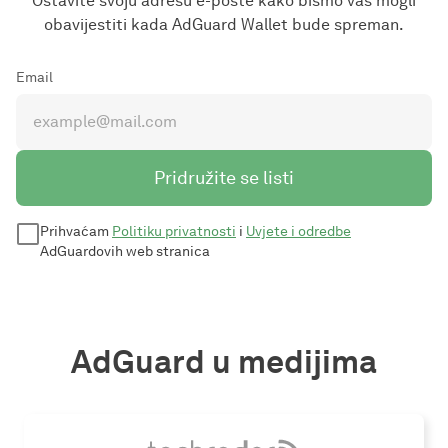
Ostavite svoju adresu e-pošte kako bismo vas mogli
obavijestiti kada AdGuard Wallet bude spreman.
Email
Pridružite se listi
Prihvaćam
Politiku privatnosti
i
Uvjete i odredbe
AdGuardovih web stranica
AdGuard u medijima