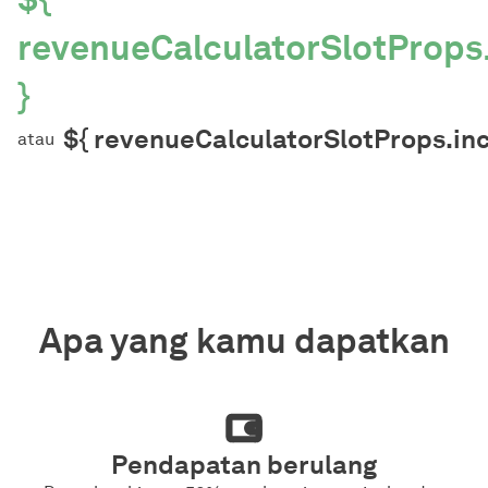
revenueCalculatorSlotProp
}
${ revenueCalculatorSlotProps.in
atau
Apa yang kamu dapatkan
Pendapatan berulang