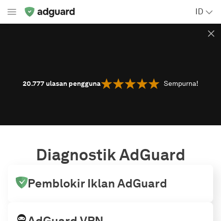
ID
20.777
ulasan pengguna
Sempurna!
Diagnostik AdGuard
Pemblokir Iklan AdGuard
AdGuard VPN