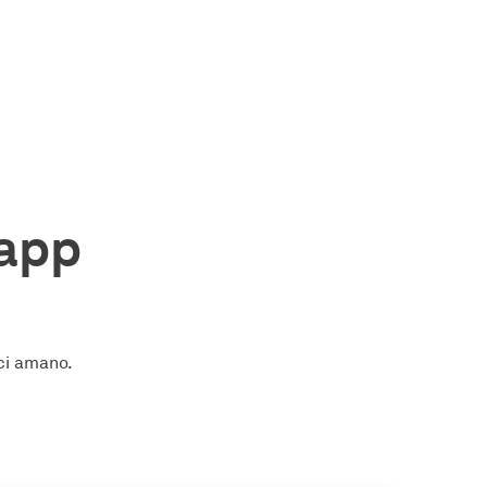
'app
 ci amano.