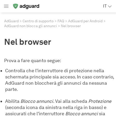
IT
AdGuard
Centro di supporto
FAQ
AdGuard per Android
AdGuard non blocca gli annunci
Nel browser
Nel browser
Prova a fare quanto segue:
Controlla che l'interruttore di protezione nella
schermata principale sia acceso. In caso contrario,
AdGuard non bloccherà gli annunci da nessuna
parte.
Abilita
Blocco annunci
. Vai alla scheda
Protezione
(seconda icona da sinistra nella riga in basso) e
assicurati che l'interruttore
Blocco annunci
sia