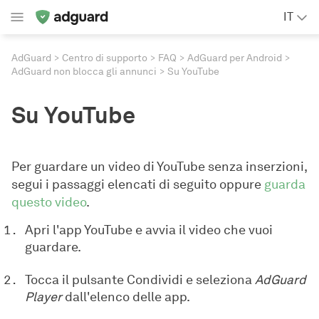
IT
AdGuard
Centro di supporto
FAQ
AdGuard per Android
AdGuard non blocca gli annunci
Su YouTube
Su YouTube
Per guardare un video di YouTube senza inserzioni,
segui i passaggi elencati di seguito oppure
guarda
questo video
.
Apri l'app YouTube e avvia il video che vuoi
guardare.
Tocca il pulsante Condividi e seleziona
AdGuard
Player
dall'elenco delle app.