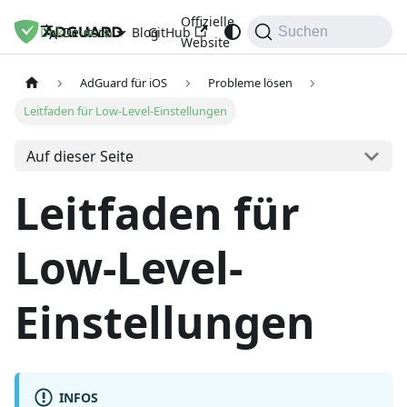
Offizielle
Dokumente
Blog
GitHub
Deutsch
Suchen
Website
AdGuard für iOS
Probleme lösen
Leitfaden für Low-Level-Einstellungen
Auf dieser Seite
Leitfaden für
Low-Level-
Einstellungen
INFOS