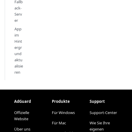
Fallb
ack-
Serv
er
App
im
Hint
ergr
und
aktu
alisie
ren
AdGuard
Produkte
Support
Offizielle
Für Windows
Support-Center
Website
Für Mac
Wie Sie Ihre
Über uns
eigenen