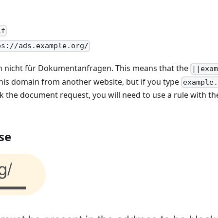
if
ps://ads.example.org/
n nicht für Dokumentanfragen. This means that the
||exa
this domain from another website, but if you type
example.
ock the document request, you will need to use a rule with t
se