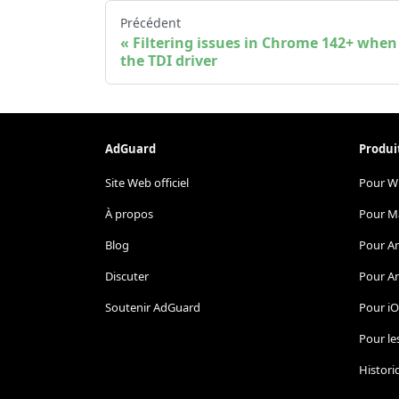
Précédent
Filtering issues in Chrome 142+ when
the TDI driver
AdGuard
Produi
Site Web officiel
Pour W
À propos
Pour M
Blog
Pour A
Discuter
Pour A
Soutenir AdGuard
Pour i
Pour le
Histori