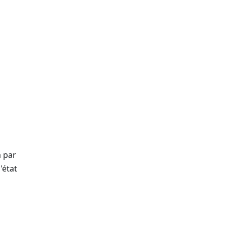
a par
'état