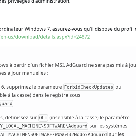
s privilèges d'administration.
ordinateur Windows 7, assurez-vous qu'il dispose du profil c
/en-us/download/details.aspx?id=24872
ws à partir d'un fichier MSI, AdGuard ne sera pas mis à jo
es à jour manuelles :
.16, supprimez le paramètre
ou
ForbidCheckUpdates
ble à la casse) dans le registre sous
.
guard
s, définissez sur
(insensible à la casse) le paramètre
OUI
sur les systèmes
Y_LOCAL_MACHINE\SOFTWARE\Adguard
sur les
CAL_MACHINE\SOFTWARE\WOW6432Node\Adguard