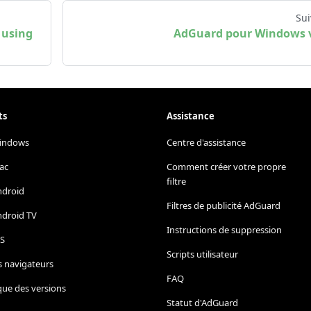
Sui
 using
AdGuard pour Windows 
ts
Assistance
indows
Centre d'assistance
ac
Comment créer votre propre
filtre
ndroid
Filtres de publicité AdGuard
ndroid TV
Instructions de suppression
OS
Scripts utilisateur
s navigateurs
FAQ
que des versions
Statut d'AdGuard