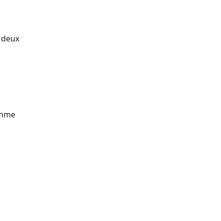
s deux
comme