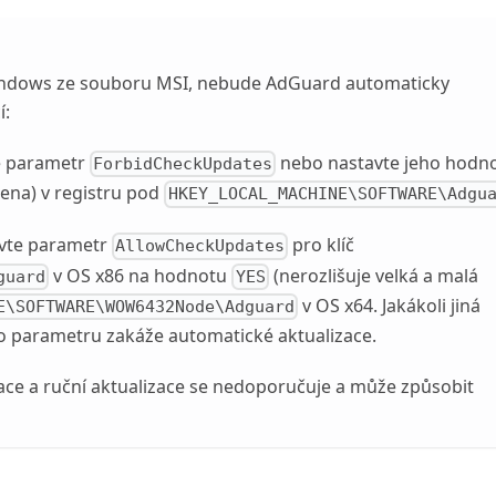
Windows ze souboru MSI, nebude AdGuard automaticky
í:
e parametr
nebo nastavte jeho hodn
ForbidCheckUpdates
mena) v registru pod
HKEY_LOCAL_MACHINE\SOFTWARE\Adgu
tavte parametr
pro klíč
AllowCheckUpdates
v OS x86 na hodnotu
(nerozlišuje velká a malá
guard
YES
v OS x64. Jakákoli jiná
E\SOFTWARE\WOW6432Node\Adguard
 parametru zakáže automatické aktualizace.
ace a ruční aktualizace se nedoporučuje a může způsobit