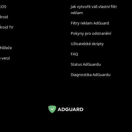
cOS
Jak vytvořit váš vlastní filtr
reklam
droid
Filtry reklam AdGuard
roid TV
Pokyny pro odstranění
Uživatelské skripty
hlížeče
FAQ
 verzí
Status AdGuardu
Diagnostika AdGuardu