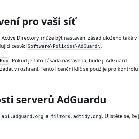
ení pro vaši síť
 Active Directory, může být nastavení zásad uloženo také v
ující cestě:
.
Software\Policies\AdGuard\
. Pokud je tato zásada nastavena, bude ji AdGuard
eKey
adat v rozhraní. Tento licenční klíč se použije pro kontrolu
osti serverů AdGuardu
:
a
. Ujistěte se, že
api.adguard.org
filters.adtidy.org