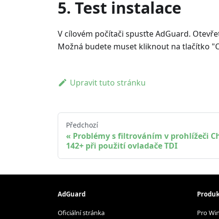
5. Test instalace
V cílovém počítači spusťte AdGuard. Otevřet
Možná budete muset kliknout na tlačítko "Ob
Upravit tuto stránku
Předchozí
Problémy s filtrováním v prohlížeči 
142+ při použití ovladače TDI
AdGuard
Produk
Oficiální stránka
Pro Wi