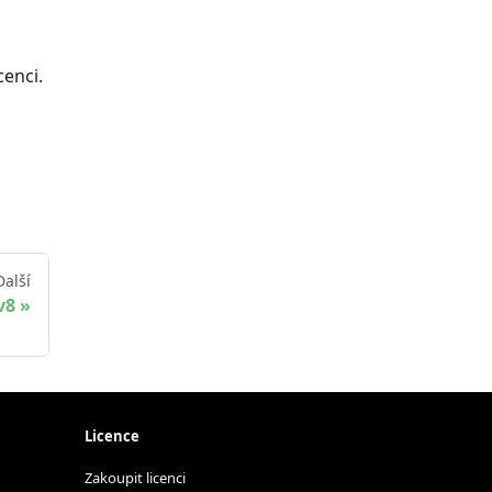
cenci.
Další
v8
Licence
Zakoupit licenci