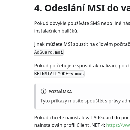
4. Odeslání MSI do va
Pokud obvykle používáte SMS nebo jiné nástr
instalačních balíčků.
Jinak můžete MSI spustit na cílovém počítač
AdGuard.msi
Pokud potřebujete spustit aktualizaci, použi
REINSTALLMODE=vomus
POZNÁMKA
Tyto příkazy musíte spouštět s právy adm
Pokud chcete nainstalovat AdGuard do počí
nainstalován profil Client .NET 4:
https://w