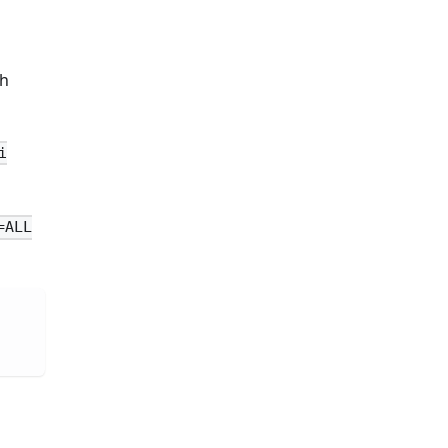
ch
i
=ALL