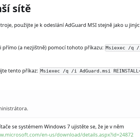
ší sítě
oje, použijte je k odeslání AdGuard MSI stejně jako u jiný
i přímo (a nezjištně) pomocí tohoto příkazu:
Msiexec /q /
jte tento příkaz:
Msiexec /q /i AdGuard.msi REINSTALL
inistrátora.
tače se systémem Windows 7 ujistěte se, že je v něm
ww.microsoft.com/en-us/download/details.aspx?id=24872