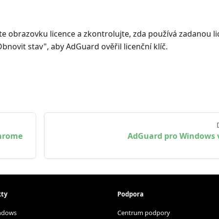
e obrazovku licence a zkontrolujte, zda používá zadanou li
novit stav", aby AdGuard ověřil licenční klíč.
Chrome
AdGuard pro Windows 
ty
Podpora
ndows
Centrum podpory