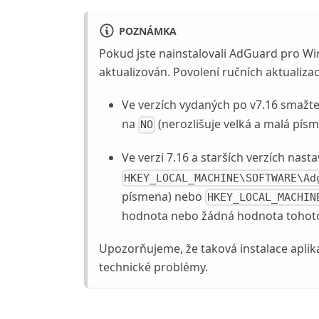
POZNÁMKA
Pokud jste nainstalovali AdGuard pro 
aktualizován. Povolení ručních aktualizac
Ve verzích vydaných po v7.16 smažt
na
(nerozlišuje velká a malá pís
NO
Ve verzi 7.16 a starších verzích nas
HKEY_LOCAL_MACHINE\SOFTWARE\Ad
písmena) nebo
HKEY_LOCAL_MACHIN
hodnota nebo žádná hodnota tohoto
Upozorňujeme, že taková instalace aplik
technické problémy.