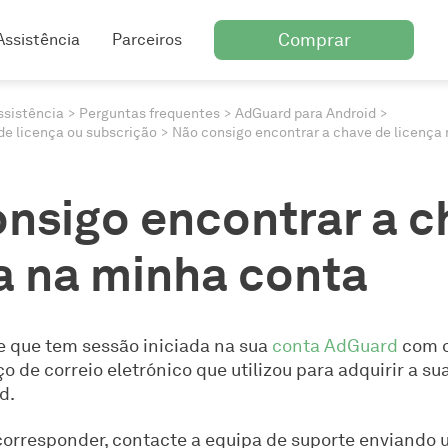
Comprar
Assistência
Parceiros
ssistência
Perguntas frequentes
AdGuard para Android
e licença ou subscrição
Não consigo encontrar a chave de licença
nsigo encontrar a c
a na minha conta
e que tem sessão iniciada na sua
conta AdGuard
com 
de correio eletrónico que utilizou para adquirir a su
d.
corresponder, contacte a equipa de suporte enviando