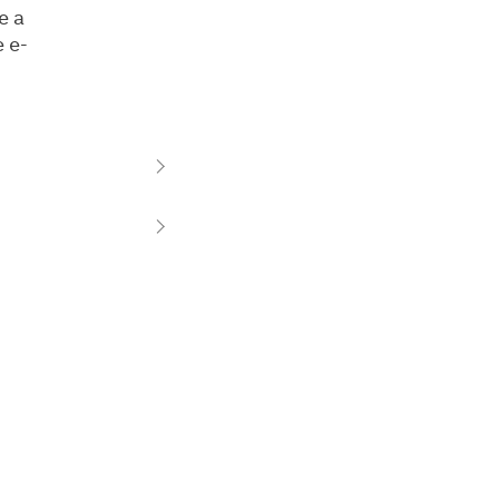
e a
e e-