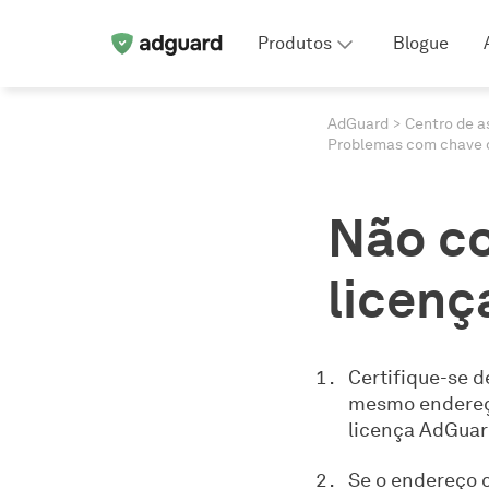
Produtos
Blogue
AdGuard
Centro de a
Problemas com chave d
Não co
licenç
Certifique-se d
mesmo endereço 
licença AdGuar
Se o endereço 