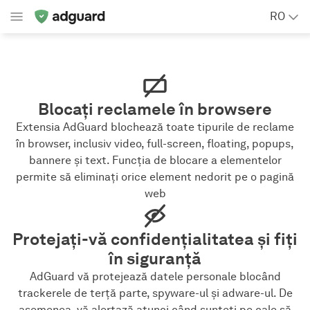
RO
Blocați reclamele în browsere
Extensia AdGuard blochează toate tipurile de reclame
în browser, inclusiv video, full-screen, floating, popups,
bannere și text. Funcția de blocare a elementelor
permite să eliminați orice element nedorit pe o pagină
web
Protejați-vă confidențialitatea și fiți
în siguranță
AdGuard vă protejează datele personale blocând
trackerele de terță parte, spyware-ul și adware-ul. De
asemenea, vă alertază atunci când sunteți pe cale să