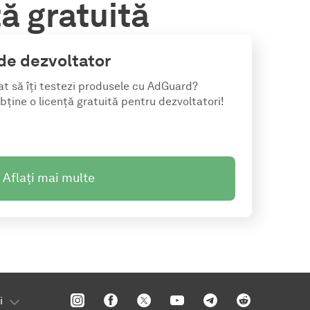
ță gratuită
 de dezvoltator
at să îți testezi produsele cu AdGuard?
ține o licență gratuită pentru dezvoltatori!
Aflați mai multe
i