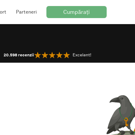
Cumpărați
ort
Parteneri
20.598
recenzii
Excelent!