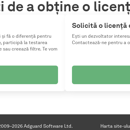
 de a obține o licen
Solicită o licență
 și fă o diferență pentru
Ești un dezvoltator interes
e, participă la testarea
Contactează-ne pentru a ob
e sau creează filtre. Te vom
2009–2026 Adguard Software Ltd.
Harta site-ulu