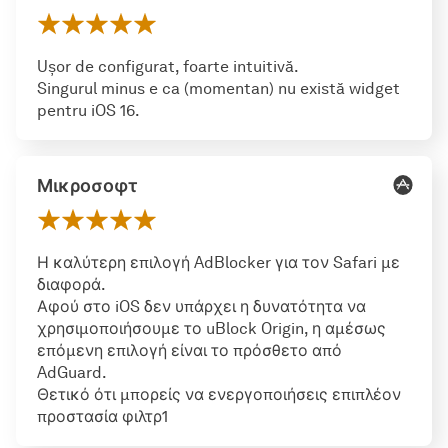
Ușor de configurat, foarte intuitivă.
Singurul minus e ca (momentan) nu există widget
pentru iOS 16.
Μικροσοφτ
Η καλύτερη επιλογή AdBlocker για τον Safari με
διαφορά.
Αφού στο iOS δεν υπάρχει η δυνατότητα να
χρησιμοποιήσουμε το uBlock Origin, η αμέσως
επόμενη επιλογή είναι το πρόσθετο από
AdGuard.
Θετικό ότι μπορείς να ενεργοποιήσεις επιπλέον
προστασία φιλτρ1