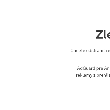
Zl
Chcete odstrániť r
AdGuard pre And
reklamy z prehli