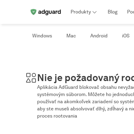
Produkty
Blog
Po
Windows
Mac
Android
iOS
Nie je požadovaný roo
Aplikácia AdGuard blokovač obsahu nevyžad
systémovým súborom. Môžete ho jednoduch
používať na akomkoľvek zariadení so systé
aby ste museli absolvovať dlhý, zdĺhavý a 
proces rootovania