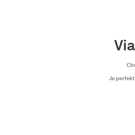
Vi
Chr
Je perfek