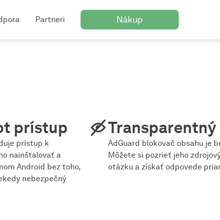
Nákup
dpora
Partneri
t prístup
Transparentný
uje prístup k
AdGuard blokovač obsahu je be
o nainštalovať a
Môžete si pozrieť jeho zdrojov
mom Android bez toho,
otázku a získať odpovede pria
niekedy nebezpečný