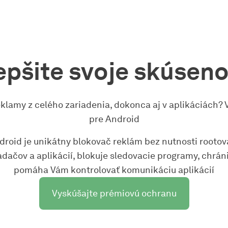
epšite svoje skúseno
eklamy z celého zariadenia, dokonca aj v aplikáciách?
pre Android
roid je unikátny blokovač reklám bez nutnosti rootov
adačov a aplikácií, blokuje sledovacie programy, chrán
pomáha Vám kontrolovať komunikáciu aplikácií
Vyskúšajte prémiovú ochranu