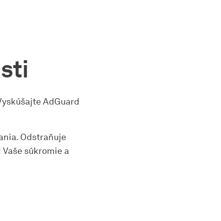
sti
 Vyskúšajte AdGuard
ania. Odstraňuje
i Vaše súkromie a