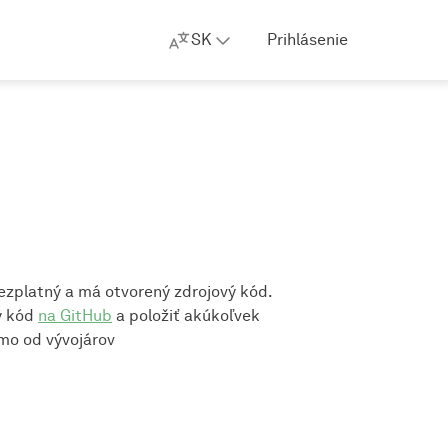
SK
Prihlásenie
zplatný a má otvorený zdrojový kód.
ý kód
na GitHub
a položiť akúkoľvek
mo od vývojárov