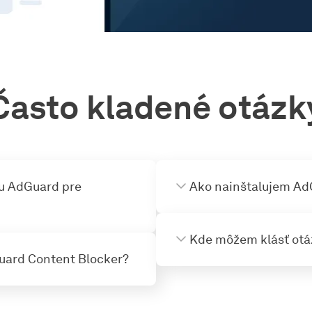
Často kladené otázk
ou AdGuard pre
Ako nainštalujem Ad
Kde môžem klásť otá
Guard Content Bloсker?